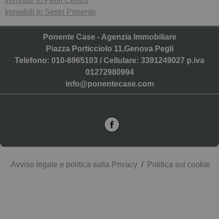
Immobili In Pegli Centro
Immobili In Sestri Ponente
Ponente Case - Agenzia Immobiliare
Piazza Porticciolo 11,Genova Pegli
Telefono: 010-6965103 / Cellulare: 3391249027 p.iva
01272980994
info@ponentecase.com
Avviso legale e politica sulla Privacy
/
Politica sui cookie